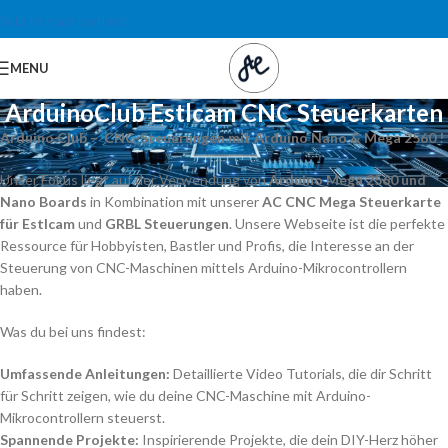
Skip to main content
MENU
ArduinoClub Estlcam CNC Steuerkarten
Arduino Club – CNC-Steuerungen
mit Arduino Nano & Mega 2560 !
Unser Fokus liegt auf der Verwendung von
Arduino Mega 2560 und
Nano Boards
in Kombination mit unserer
AC
CNC Mega Steuerkarte
für Estlcam
und
GRBL Steuerungen
. Unsere Webseite ist die perfekte
Ressource für Hobbyisten, Bastler und Profis, die Interesse an der
Steuerung von CNC-Maschinen mittels Arduino-Mikrocontrollern
haben.
Was du bei uns findest:
Umfassende Anleitungen:
Detaillierte Video Tutorials, die dir Schritt
für Schritt zeigen, wie du deine CNC-Maschine mit Arduino-
Mikrocontrollern steuerst.
Spannende Projekte:
Inspirierende Projekte, die dein DIY-Herz höher