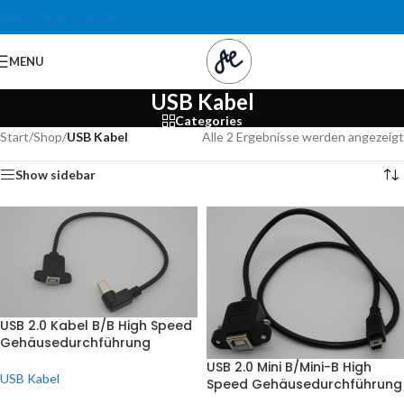
Skip to main content
MENU
USB Kabel
Categories
Start
/
Shop
/
USB Kabel
Alle 2 Ergebnisse werden angezeigt
Show sidebar
USB 2.0 Kabel B/B High Speed
Gehäusedurchführung
USB 2.0 Mini B/Mini-B High
USB Kabel
Speed Gehäusedurchführung